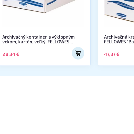
Archivačný kontajner, s výklopným
Archivačná kr
vekom, kartón, veľký, FELLOWES
FELLOWES "Ban
"Bankers Box Basic", modrá-biela
modrá/biela
28,34 €
47,37 €