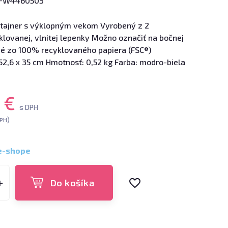
FW4460503
tajner s výklopným vekom Vyrobený z 2
klovanej, vlnitej lepenky Možno označiť na bočnej
é zo 100% recyklovaného papiera (FSC®)
52,6 x 35 cm Hmotnosť: 0,52 kg Farba: modro-biela
3 €
s DPH
)
DPH
e-shope
Do košíka