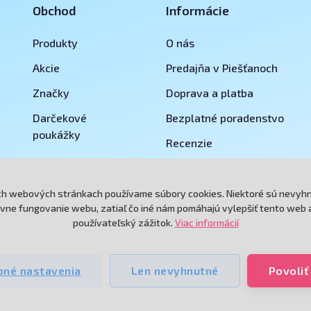
Obchod
Informácie
Produkty
O nás
Akcie
Predajňa v Piešťanoch
Značky
Doprava a platba
Darčekové
Bezplatné poradenstvo
poukážky
Recenzie
Reklamácie a vrátenie tovar
Obchodné podmienky
ch webových stránkach používame súbory cookies. Niektoré sú nevyh
vne fungovanie webu, zatiaľ čo iné nám pomáhajú vylepšiť tento web 
Ochrana osobných údajov
používateľský zážitok.
Viac informácií
né nastavenia
Len nevyhnutné
Povoliť
© 2026
e-podnikatel.sk
- by
kodea.tech