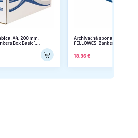
abica, A4, 200 mm,
Archivačná spona, plastová, 
kers Box Basic",
FELLOWES, Bankers Box® Pro
18,36 €