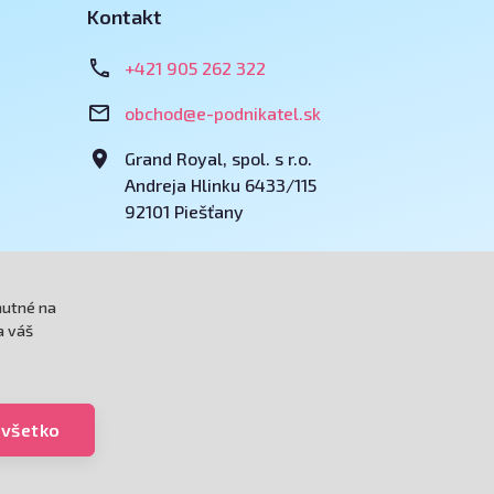
Kontakt
+421 905 262 322
obchod@e-podnikatel.sk
Grand Royal, spol. s r.o.
Andreja Hlinku 6433/115
92101 Piešťany
u
Poradíme?
nutné na
a váš
 všetko