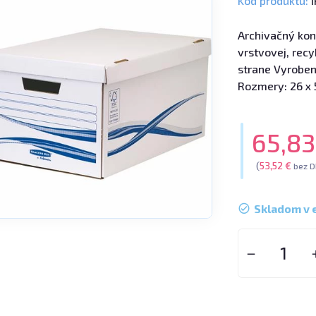
Kód produktu:
I
Archivačný kon
vrstvovej, recy
strane Vyroben
Rozmery: 26 x 
65,8
(
53,52 €
bez 
Skladom v 