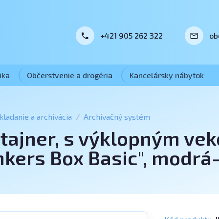
+421 905 262 322
ob
ika
Občerstvenie a drogéria
Kancelársky nábytok
kladanie a archivácia
Archivačný systém
tajner, s výklopným veko
ers Box Basic", modrá-