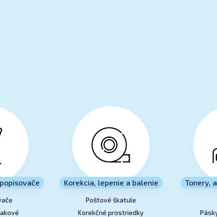
popisovače
Korekcia, lepenie a balenie
Tonery, 
vače
Poštové škatule
lakové
Korekčné prostriedky
Pásky