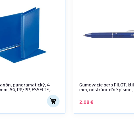
šanón, panoramatický, 4
Gumovacie pero PILOT, klik
 mm, A4, PP/PP, ESSELTE,
mm, odstrániteľné písmo,
"Frixion Clicker" 07, modrý
2,08 €