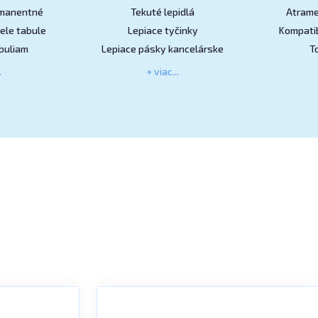
rmanentné
Tekuté lepidlá
Atrame
ele tabule
Lepiace tyčinky
Kompatib
buliam
Lepiace pásky kancelárske
T
.
+ viac...