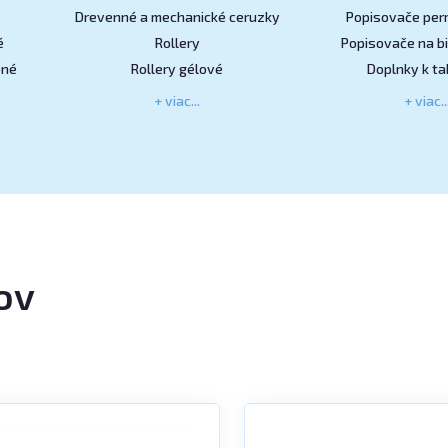
Drevenné a mechanické ceruzky
Popisovače pe
é
Rollery
Popisovače na bi
bné
Rollery gélové
Doplnky k ta
+ viac...
+ viac..
ov