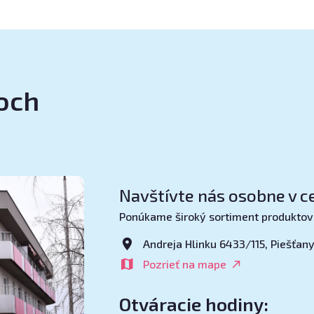
noch
Navštívte nás osobne v ce
Ponúkame široký sortiment produktov
Andreja Hlinku 6433/115, Piešťan
Pozrieť na mape
Otváracie hodiny: