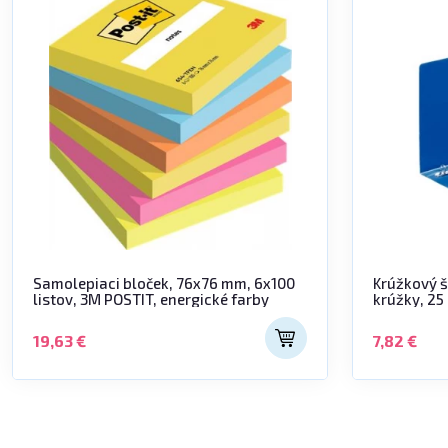
Samolepiaci bloček, 76x76 mm, 6x100
Krúžkový 
listov, 3M POSTIT, energické farby
krúžky, 25
modrý
19,63 €
7,82 €