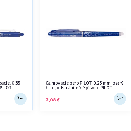
acie, 0,35
Gumovacie pero PILOT, 0,25 mm, ostrý
 PILOT
hrot, odstrániteľné písmo, PILOT
"Frixion Point" 05, modrý
2,08 €