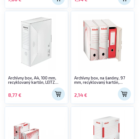
Archívny box, A4, 100 mm,
Archívny box, na šanóny, 97
recyklovaný kartón, LEITZ
mm, recyklovaný kartón,
"Infinity", biely
ESSELTE "Standard" , biely
8,77 €
2,14 €