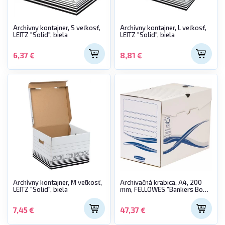
Archívny kontajner, S veľkosť,
Archívny kontajner, L veľkosť,
LEITZ "Solid", biela
LEITZ "Solid", biela
6,37 €
8,81 €
Archívny kontajner, M veľkosť,
Archivačná krabica, A4, 200
LEITZ "Solid", biela
mm, FELLOWES "Bankers Box
Basic", modrá/biela
7,45 €
47,37 €