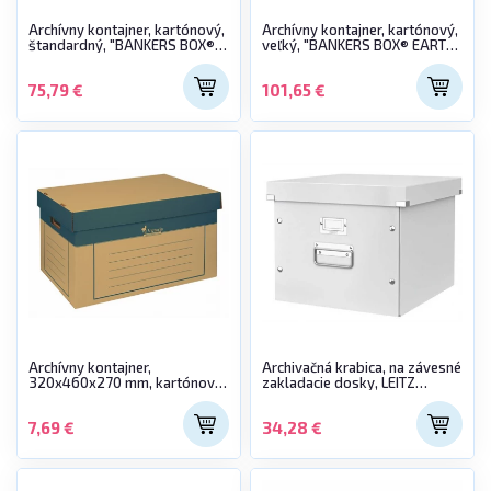
Archívny kontajner, kartónový,
Archívny kontajner, kartónový,
štandardný, "BANKERS BOX®
veľký, "BANKERS BOX® EARTH
EARTH SERIES by FELLOWES®"
SERIES by FELLOWES®"
75,79 €
101,65 €
Archívny kontajner,
Archivačná krabica, na závesné
320x460x270 mm, kartónový,
zakladacie dosky, LEITZ
VICTORIA, prírodný
"Click&Store", biela
7,69 €
34,28 €