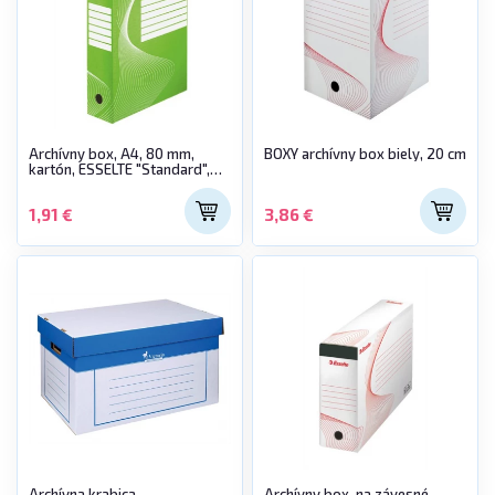
Archívny box, A4, 80 mm,
BOXY archívny box biely, 20 cm
kartón, ESSELTE "Standard",
zelený
1,91 €
3,86 €
Archívna krabica ,
Archívny box, na závesné