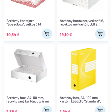
Archívny kontajner
Archívny kontajner, veľkosť M,
"Speedbox", veľkosť: M
recyklovaný kartón, LEITZ
"Infinity", biely
10,54 €
19,10 €
Archívny box, A4, 80 mm,
Archívny box, A4, 100 mm,
recyklovaný kartón, otváranie
kartón, ESSELTE "Standard",
smerom nahor, LEITZ "Infinity",
žltý
biely
7,86 €
1,94 €