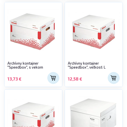
Archívny kontajner
Archívny kontajner
"Speedbox", s vekom
"Speedbox", veľkosť: L
13,73 €
12,58 €