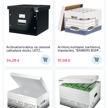
Archivačná krabica, na závesné
Archívny kontajner, kartónový,
zakladacie dosky, LEITZ
štandardný, "BANKERS BOX®
"Click&Store", čierna
SYSTEM by FELLOWES®",
modrý
34,28 €
91,08 €