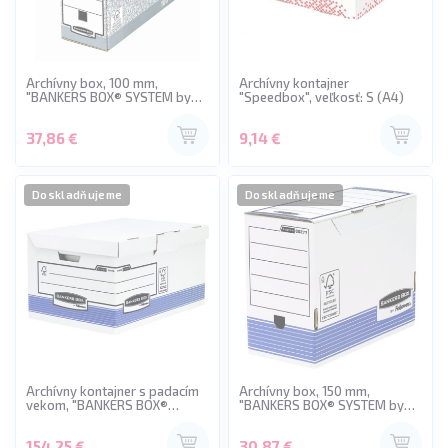
Archívny box, 100 mm,
Archívny kontajner
"BANKERS BOX® SYSTEM by
"Speedbox", veľkosť: S (A4)
FELLOWES®"
37,86 €
9,14 €
Doskladňujeme
Doskladňujeme
Archívny kontajner s padacím
Archívny box, 150 mm,
vekom, "BANKERS BOX®
"BANKERS BOX® SYSTEM by
SYSTEM BY FELLOWES® ",
FELLOWES®", modrý
modrý
154,25 €
30,87 €