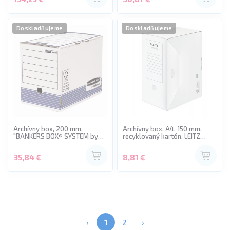
Doskladňujeme
Doskladňujeme
Archívny box, 200 mm,
Archívny box, A4, 150 mm,
"BANKERS BOX® SYSTEM by
recyklovaný kartón, LEITZ
FELLOWES®", modrý
"Infinity", biely
35,84 €
8,81 €
‹
1
2
›