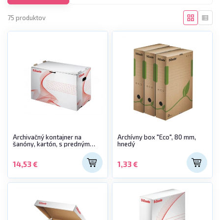
75 produktov
Archivačný kontajner na
Archívny box "Eco", 80 mm,
šanóny, kartón, s predným
hnedý
otváraním, ESSELTE
"Standard", biela
14,53 €
1,33 €