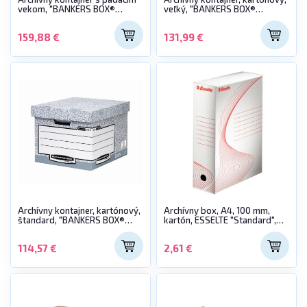
vekom, "BANKERS BOX®
veľký, "BANKERS BOX®
SYSTEM by FELLOWES®"
SYSTEM by FELLOWES®"
159,88 €
131,99 €
Archívny kontajner, kartónový,
Archívny box, A4, 100 mm,
štandard, "BANKERS BOX®
kartón, ESSELTE "Standard",
SYSTEM by FELLOWES®"
biely
114,57 €
2,61 €