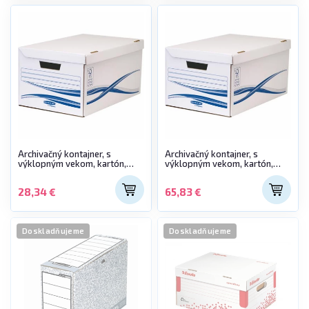
Archivačný kontajner, s
Archivačný kontajner, s
výklopným vekom, kartón,
výklopným vekom, kartón,
veľký, FELLOWES "Bankers Box
veľký, FELLOWES "Bankers Box
Basic", modrá-biela
Basic", modrá-biela
28,34 €
65,83 €
Doskladňujeme
Doskladňujeme