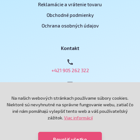
Reklamácie a vrátenie tovaru
Obchodné podmienky
Ochrana osobných údajov
Kontakt
+421 905 262 322
obchod@e-podnikatel.sk
Na našich webových stránkach používame súbory cookies.
Niektoré sú nevyhnutné na správne fungovanie webu, zatiaľ čo
iné nám pomáhajú vylepšiť tento web a váš používateľský
Grand Royal, spol. s r.o.
zážitok.
Viac informácií
Andreja Hlinku 6433/115
92101 Piešťany
Povoliť všetko