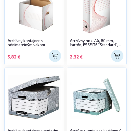
Archívny kontajner, s
Archívny box, A4, 80 mm,
odnímateľným vekom
kartón, ESSELTE "Standard",
biely
5,82 €
2,32 €
Archívny kontajner s padacím
Archívny kontajner, kartónový,