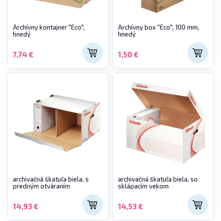
Archívny kontajner "Eco",
Archívny box "Eco", 100 mm,
hnedý
hnedý
7,74 €
1,50 €
archivačná škatuľa biela, s
archivačná škatuľa biela, so
predným otváraním
sklápacím vekom
14,93 €
14,53 €