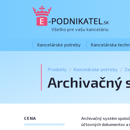
Všetko pre vašu kanceláriu
Kancelárske potreby
Kancelárska techn
Produkty
Kancelárske potreby
Za
Archivačný
CENA
Archivačný systém spoločno
účtovných dokumentov a in