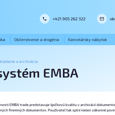
+421 905 262 322
ob
ika
Občerstvenie a drogéria
Kancelársky nábytok
kladanie a archivácia
 systém EMBA
sti EMBA trade predstavuje špičkovú kvalitu v archivácii dokumentov. 
ých firemných dokumentov. Používateľ tak splní nielen zákonné povin