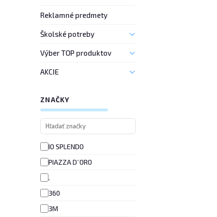
Reklamné predmety
Školské potreby
Výber TOP produktov
AKCIE
ZNAČKY
IO SPLENDO
PIAZZA D´ORO
.
360
3M