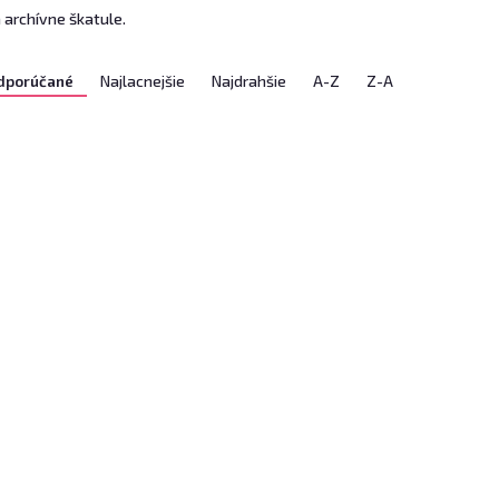
 archívne škatule.
dporúčané
Najlacnejšie
Najdrahšie
A-Z
Z-A