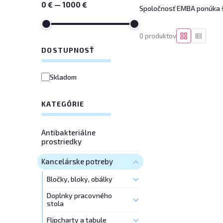
0 € — 1000 €
Spoločnosť EMBA ponúka ši
0 produktov
DOSTUPNOSŤ
Skladom
KATEGÓRIE
Antibakteriálne
prostriedky
Kancelárske potreby
Bločky, bloky, obálky
Doplnky pracovného
stola
Flipcharty a tabule