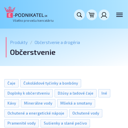
Všetko pre vašu kanceláriu
Produkty
Občerstvenie a drogéria
Občerstvenie
Čaje
Čokoládové tyčinky a bonbóny
Doplnky k občerstveniu
Džúsy a ľadové čaje
Iné
Kávy
Minerálne vody
Mlieká a smotany
Ochutené a energetické nápoje
Ochutené vody
Pramenité vody
Sušienky a slané pečivo