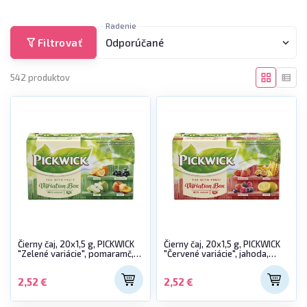
Radenie
Filtrovať
Odporúčané
542 produktov
Čierny čaj, 20x1,5 g, PICKWICK
Čierny čaj, 20x1,5 g, PICKWICK
"Zelené variácie", pomaramč,
"Červené variácie", jahoda,
čierna ríbezľa, jablko,
tropické ovocie, lesné ovocie,
broskyňa
citrón
2,52 €
2,52 €