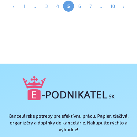
‹
1
…
3
4
5
6
7
…
10
›
Kancelárske potreby pre efektívnu prácu. Papier, tlačivá,
organizéry a doplnky do kancelárie. Nakupujte rýchlo a
výhodne!