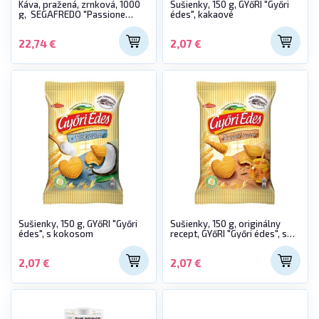
Káva, pražená, zrnková, 1000
Sušienky, 150 g, GYőRI "Győri
g, SEGAFREDO "Passione
édes", kakaové
Crema"
22,74 €
2,07 €
Sušienky, 150 g, GYőRI "Győri
Sušienky, 150 g, originálny
édes", s kokosom
recept, GYőRI "Győri édes", s
medom
2,07 €
2,07 €