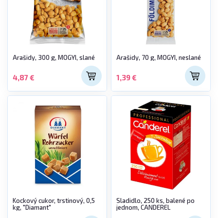
Arašidy, 300 g, MOGYI, slané
Arašidy, 70 g, MOGYI, neslané
4,87 €
1,39 €
Kockový cukor, trstinový, 0,5
Sladidlo, 250 ks, balené po
kg, "Diamant"
jednom, CANDEREL