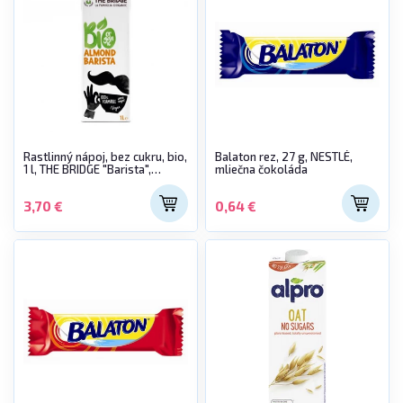
Rastlinný nápoj, bez cukru, bio,
Balaton rez, 27 g, NESTLÉ,
1 l, THE BRIDGE "Barista",
mliečna čokoláda
mandľový
3,70 €
0,64 €