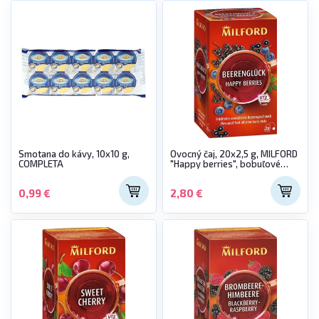
Smotana do kávy, 10x10 g,
Ovocný čaj, 20x2,5 g, MILFORD
COMPLETA
"Happy berries", bobuľové
ovocie
0,99 €
2,80 €