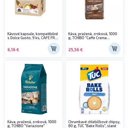
Kávové kapsule, kompatibilné
Káva, pražená, zrnková, 1000
s Dolce Gusto, 9 ks, CAFE FREI
g, TCHIBO "Caffe Crema
"Vegánska marcipánová káva“
Intense"
6,16 €
25,56 €
Káva, pražená, zrnková, 1000
Chrumkavé chlebíčkové chipsy,
g, TCHIBO "Variazione"
80 g, TUC "Bake Rolls", slané