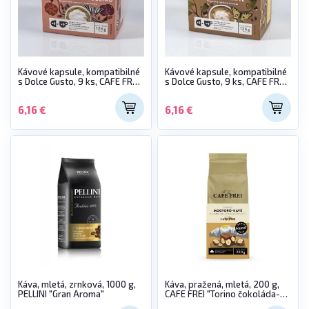
Kávové kapsule, kompatibilné
Kávové kapsule, kompatibilné
s Dolce Gusto, 9 ks, CAFE FREI
s Dolce Gusto, 9 ks, CAFE FREI
"Havannai karamella-
"Roman Hazelnut Latte"
cappuccino"
6,16 €
6,16 €
Káva, mletá, zrnková, 1000 g,
Káva, pražená, mletá, 200 g,
PELLINI "Gran Aroma"
CAFE FREI "Torino čokoláda-
orech"