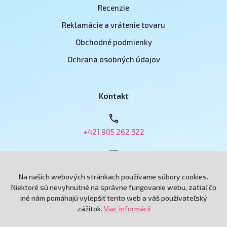
Recenzie
Reklamácie a vrátenie tovaru
Obchodné podmienky
Ochrana osobných údajov
Kontakt
+421 905 262 322
obchod@e-podnikatel.sk
Na našich webových stránkach používame súbory cookies.
Niektoré sú nevyhnutné na správne fungovanie webu, zatiaľ čo
iné nám pomáhajú vylepšiť tento web a váš používateľský
Grand Royal, spol. s r.o.
zážitok.
Viac informácií
Andreja Hlinku 6433/115
92101 Piešťany