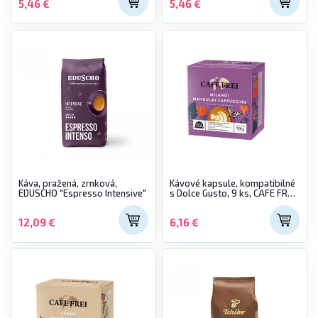
5,46 €
5,46 €
Káva, pražená, zrnková,
Kávové kapsule, kompatibilné
EDUSCHO "Espresso Intensive"
s Dolce Gusto, 9 ks, CAFE FREI
"Milánske mandľové
cappuccino"
12,09 €
6,16 €