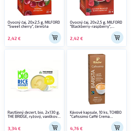
Ovocný čaj, 20x2,5 g, MILFORD
Ovocný čaj, 20x2,5 g, MILFORD
"Sweet cherry", čerešňa
"Blackberry-raspberry",
černica-malina
2,42 €
2,42 €
Rastlinný dezert, bio, 2x130 g,
Kávové kapsule, 10 ks, TCHIBO
THE BRIDGE, ryžový, vanilková
"Cafissimo Caffé Crema
príchuť
Barista"
3,34 €
4,76 €