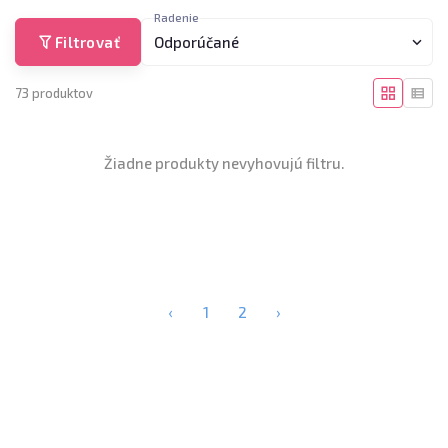
Radenie
Filtrovať
Odporúčané
73 produktov
Žiadne produkty nevyhovujú filtru.
‹
1
2
›