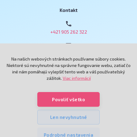
Kontakt
+421 905 262 322
obchod@e-podnikatel.sk
Na našich webových stránkach používame súbory cookies.
Niektoré sú nevyhnutné na správne fungovanie webu, zatiaľ čo
iné nám pomáhajú vylepšiť tento web a váš používateľský
Grand Royal, spol. s r.o.
zážitok.
Viac informácií
Andreja Hlinku 6433/115
92101 Piešťany
Povoliť všetko
Poradíme?
Len nevyhnutné
Podrobné nastavenia