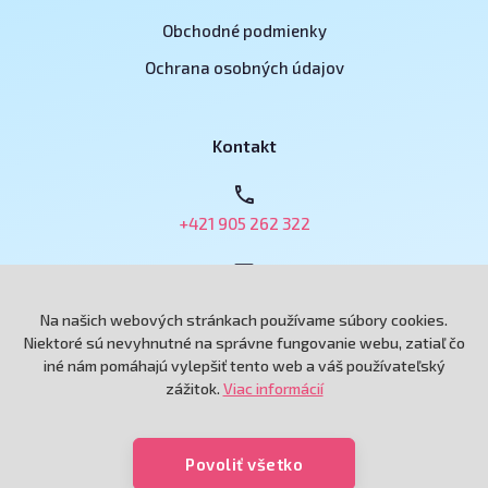
Obchodné podmienky
Ochrana osobných údajov
Kontakt
+421 905 262 322
obchod@e-podnikatel.sk
Na našich webových stránkach používame súbory cookies.
Niektoré sú nevyhnutné na správne fungovanie webu, zatiaľ čo
iné nám pomáhajú vylepšiť tento web a váš používateľský
Grand Royal, spol. s r.o.
zážitok.
Viac informácií
Andreja Hlinku 6433/115
92101 Piešťany
Povoliť všetko