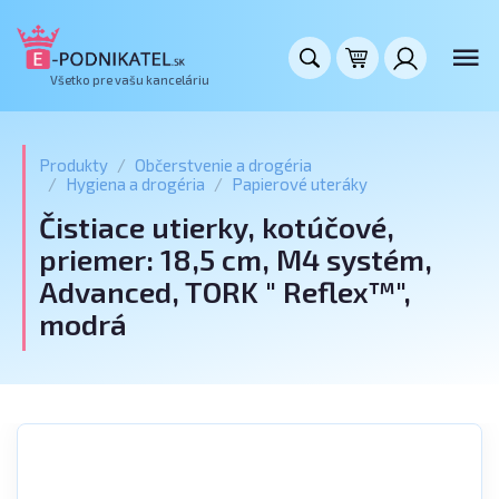
Všetko pre vašu kanceláriu
Produkty
Občerstvenie a drogéria
Hygiena a drogéria
Papierové uteráky
Čistiace utierky, kotúčové,
priemer: 18,5 cm, M4 systém,
Advanced, TORK " Reflex™",
modrá