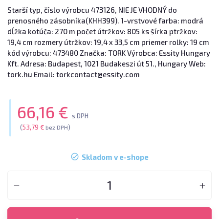
Starší typ, číslo výrobcu 473126, NIE JE VHODNÝ do
prenosného zásobníka(KHH399). 1-vrstvové farba: modrá
dĺžka kotúča: 270 m počet útržkov: 805 ks šírka ptržkov:
19,4 cm rozmery útržkov: 19,4 x 33,5 cm priemer rolky: 19 cm
kód výrobcu: 473480 Značka: TORK Výrobca: Essity Hungary
Kft. Adresa: Budapest, 1021 Budakeszi út 51., Hungary Web:
tork.hu Email: torkcontact@essity.com
66,16 €
s DPH
(
53,79 €
)
bez DPH
Skladom v e-shope