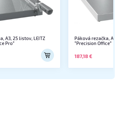
, A3, 25 listov, LEITZ
Páková rezačka, A3, 15 listov,
ice Pro"
"Precision Office"
187,18 €