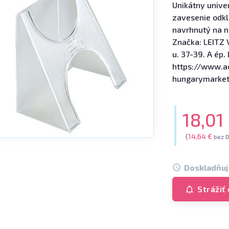
Unikátny unive
zavesenie odkl
navrhnutý na n
Značka: LEITZ 
u. 37-39. A ép. 
https://www.a
hungarymarke
18,01
(
14,64 €
bez 
Doskladňu
Strážiť