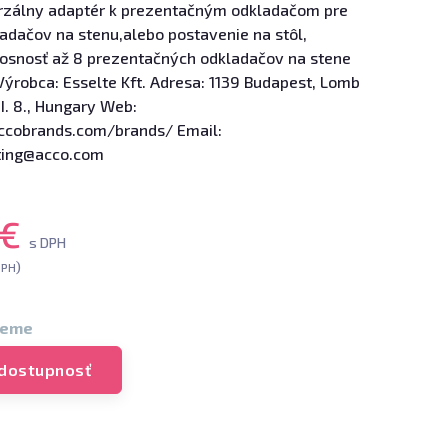
rzálny adaptér k prezentačným odkladačom pre
adačov na stenu,alebo postavenie na stôl,
osnosť až 8 prezentačných odkladačov na stene
Výrobca: Esselte Kft. Adresa: 1139 Budapest, Lomb
II. 8., Hungary Web:
ccobrands.com/brands/ Email:
ting@acco.com
 €
s DPH
)
DPH
jeme
 dostupnosť