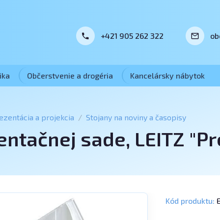
+421 905 262 322
ob
ika
Občerstvenie a drogéria
Kancelársky nábytok
ezentácia a projekcia
Stojany na noviny a časopisy
entačnej sade, LEITZ "P
Kód produktu:
E