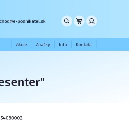
chod@e-podnikatel.sk
Akcie
Značky
Info
Kontakt
resenter"
54030002