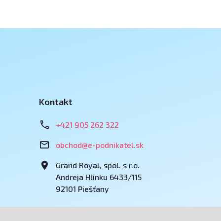
Kontakt
+421 905 262 322
obchod@e-podnikatel.sk
Grand Royal, spol. s r.o.
Andreja Hlinku 6433/115
92101 Piešťany
u